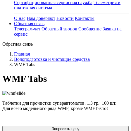
Сертифицированная сервисная служба
Телеметрия и
платежная система
О нас
Нам доверяют
Новости
Контакты
Обратная связь
Телеграм-чат
Обратный звонок
Сообщение
Заявка на
сервис
Обратная связь
Главная
Водоподготовка и чистящие средства
WMF Tabs
WMF Tabs
Таблетки для прочистки суперавтоматов, 1,3 гр., 100 шт.
Для всего модельного ряда WMF, кроме WMF bistro!
Запросить цену